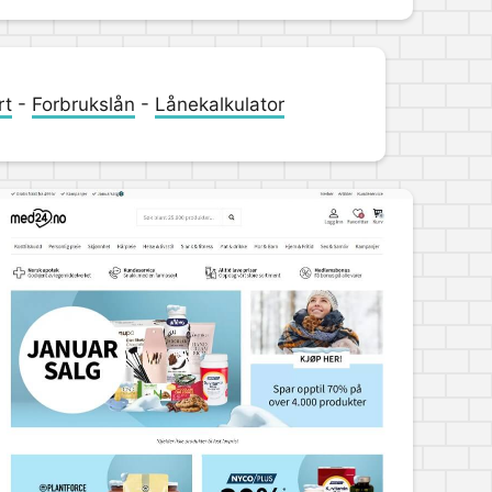
rt
-
Forbrukslån
-
Lånekalkulator