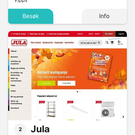
Vipps
Besøk
Info
Jula
2