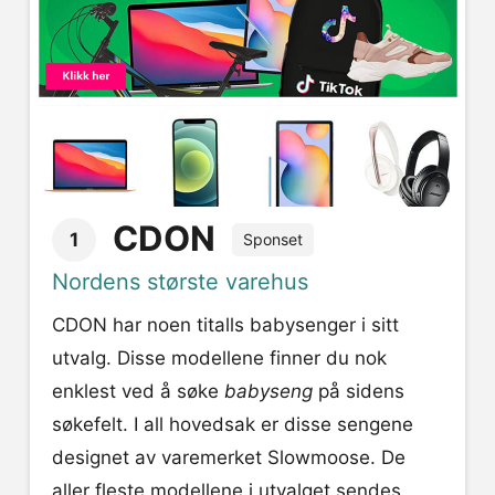
CDON
1
Sponset
Nordens største varehus
CDON har noen titalls babysenger i sitt
utvalg. Disse modellene finner du nok
enklest ved å søke
babyseng
på sidens
søkefelt. I all hovedsak er disse sengene
designet av varemerket Slowmoose. De
aller fleste modellene i utvalget sendes