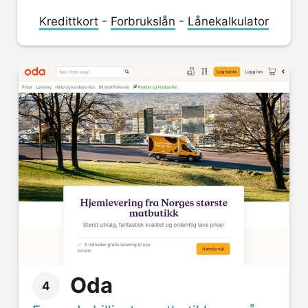
Kredittkort
-
Forbrukslån
-
Lånekalkulator
Oda
4