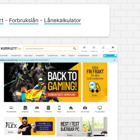
rt
-
Forbrukslån
-
Lånekalkulator