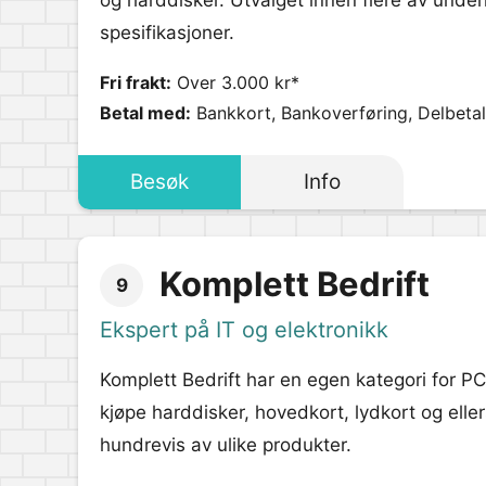
og harddisker. Utvalget innen flere av under
spesifikasjoner.
Fri frakt:
Over 3.000 kr*
Betal med:
Bankkort, Bankoverføring, Delbetali
Besøk
Info
Komplett Bedrift
9
Ekspert på IT og elektronikk
Komplett Bedrift har en egen kategori for P
kjøpe harddisker, hovedkort, lydkort og elle
hundrevis av ulike produkter.