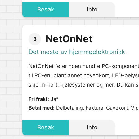
Besøk
Info
NetOnNet
3
Det meste av hjemmeelektronikk
NetOnNet fører noen hundre PC-komponenter
til PC-en, blant annet hovedkort, LED-belysn
skjerm-kort, kjølesystemer og mer. Du kan so
Fri frakt:
Ja*
Betal med:
Delbetaling, Faktura, Gavekort, Vi
Besøk
Info