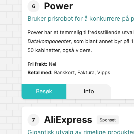
Power
6
Bruker prisrobot for å konkurrere på p
Power har et temmelig tilfredsstillende utv
Datakomponenter
, som blant annet byr på 1
50 kabinetter, også videre.
Fri frakt:
Nei
Betal med:
Bankkort, Faktura, Vipps
Besøk
Info
AliExpress
7
Sponset
Gigantisk utvalg av rimelige produkter