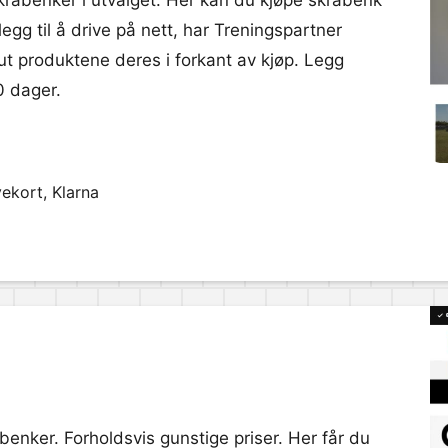
kråbenker i utvalget. Her kan du kjøpe skråbenk
illegg til å drive på nett, har Treningspartner
 ut produktene deres i forkant av kjøp. Legg
90 dager.
ekort, Klarna
åbenker. Forholdsvis gunstige priser. Her får du