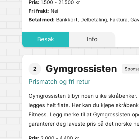
Pris:
1.500 - 21.500 kr
Fri frakt:
Nei
Betal med:
Bankkort, Delbetaling, Faktura, Ga
Besøk
Info
Gymgrossisten
2
Spons
Prismatch og fri retur
Gymgrossisten tilbyr noen ulike skråbenker.
legges helt flate. Her kan du kjøpe skråben
Fitness. Legg merke til at Gymgrossisten o
garanterer deg laveste pris på det norske n
Pris:
2.000 - 4.400 kr