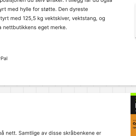
 posisjonen du selv ønsker. I tillegg får du også
yrt med hylle for støtte. Den dyreste
tyrt med 125,5 kg vektskiver, vektstang, og
a nettbutikkens eget merke.
yPal
g på nett. Samtlige av disse skråbenkene er