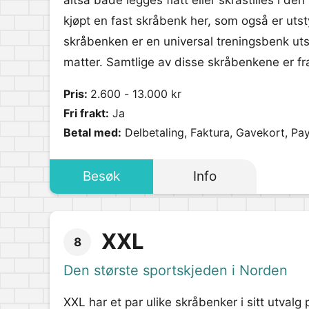
altså både legges flatt eller skråstilles i den
kjøpt en fast skråbenk her, som også er utst
skråbenken er en universal treningsbenk uts
matter. Samtlige av disse skråbenkene er fr
Pris:
2.600 - 13.000 kr
Fri frakt:
Ja
Betal med:
Delbetaling, Faktura, Gavekort, Pa
Besøk
Info
XXL
8
Den største sportskjeden i Norden
XXL har et par ulike skråbenker i sitt utval