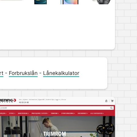
rt
-
Forbrukslån
-
Lånekalkulator