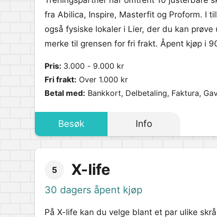
Treningspartner har omtrent 10 justerbare s
fra Abilica, Inspire, Masterfit og Proform. I t
også fysiske lokaler i Lier, der du kan prøve
merke til grensen for fri frakt. Åpent kjøp i 
Pris:
3.000 - 9.000 kr
Fri frakt:
Over 1.000 kr
Betal med:
Bankkort, Delbetaling, Faktura, Gav
Besøk
Info
X-life
5
30 dagers åpent kjøp
På X-life kan du velge blant et par ulike skr