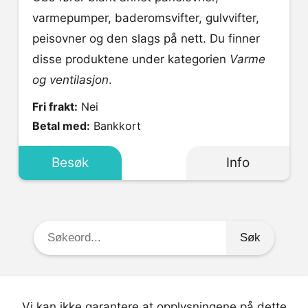
varmepumper, baderomsvifter, gulvvifter,
peisovner og den slags på nett. Du finner
disse produktene under kategorien
Varme
og ventilasjon
.
Fri frakt:
Nei
Betal med:
Bankkort
Besøk
Info
Søkeord:
Vi kan ikke garantere at opplysningene på dette