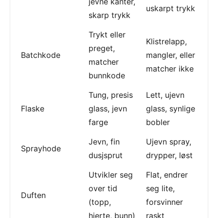
jevne kanter,
uskarpt trykk
skarp trykk
Trykt eller
Klistrelapp,
preget,
Batchkode
mangler, eller
matcher
matcher ikke
bunnkode
Tung, presis
Lett, ujevn
Flaske
glass, jevn
glass, synlige
farge
bobler
Jevn, fin
Ujevn spray,
Sprayhode
dusjsprut
drypper, løst
Utvikler seg
Flat, endrer
over tid
seg lite,
Duften
(topp,
forsvinner
hjerte, bunn)
raskt