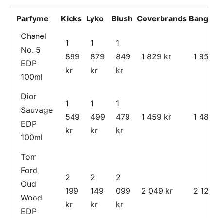
Parfyme
Kicks
Lyko
Blush
Coverbrands
Banger
Chanel
1
1
1
No. 5
899
879
849
1 829 kr
1 859 
EDP
kr
kr
kr
100ml
Dior
1
1
1
Sauvage
549
499
479
1 459 kr
1 489 
EDP
kr
kr
kr
100ml
Tom
Ford
2
2
2
Oud
199
149
099
2 049 kr
2 129 
Wood
kr
kr
kr
EDP