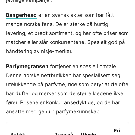
jevnlige kampanjer.
Bangerhead
er en svensk aktør som har fått
mange norske fans. De er sterke på hurtig
levering, et bredt sortiment, og har ofte priser som
matcher eller slår konkurrentene. Spesielt god på
håndtering av nisje-merker.
Parfymegransen
fortjener en spesiell omtale.
Denne norske nettbutikken har spesialisert seg
utelukkende på parfyme, noe som betyr at de ofte
har dufter og merker som de større kjedene ikke
fører. Prisene er konkurransedyktige, og de har
ansatte med genuin parfymekunnskap.
Fri
Butikk
Prisnivå
Utvalg
R