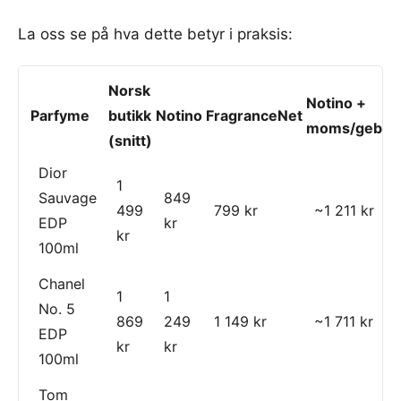
La oss se på hva dette betyr i praksis:
Norsk
Notino +
Parfyme
butikk
Notino
FragranceNet
moms/gebyr
(snitt)
Dior
1
Sauvage
849
499
799 kr
~1 211 kr
EDP
kr
kr
100ml
Chanel
1
1
No. 5
869
249
1 149 kr
~1 711 kr
EDP
kr
kr
100ml
Tom