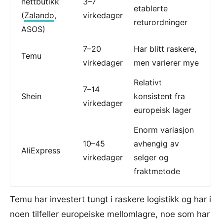
nettbutikk
3–7
etablerte
(
Zalando
,
virkedager
returordninger
ASOS)
7–20
Har blitt raskere,
Temu
virkedager
men varierer mye
Relativt
7–14
Shein
konsistent fra
virkedager
europeisk lager
Enorm variasjon
10–45
avhengig av
AliExpress
virkedager
selger og
fraktmetode
Temu har investert tungt i raskere logistikk og har i
noen tilfeller europeiske mellomlagre, noe som har