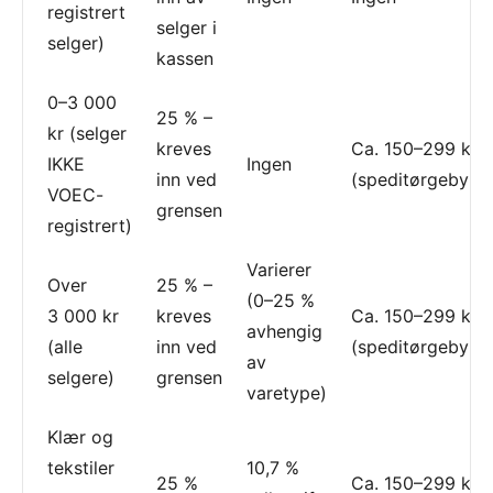
registrert
selger i
selger)
kassen
0–3 000
25 % –
kr (selger
kreves
Ca. 150–299 kr
IKKE
Ingen
inn ved
(speditørgebyr)
VOEC-
grensen
registrert)
Varierer
Over
25 % –
(0–25 %
3 000 kr
kreves
Ca. 150–299 kr
avhengig
(alle
inn ved
(speditørgebyr)
av
selgere)
grensen
varetype)
Klær og
tekstiler
10,7 %
25 %
Ca. 150–299 kr