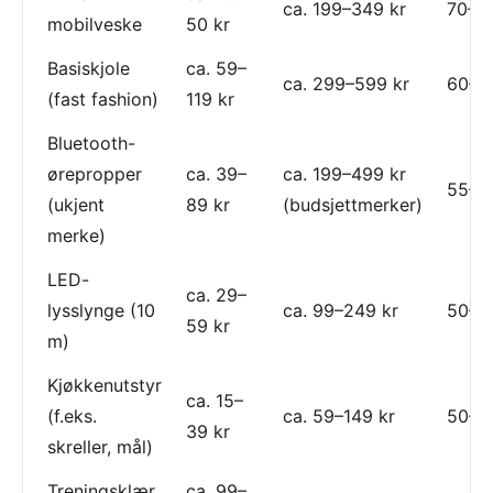
ca. 199–349 kr
70–8
mobilveske
50 kr
Basiskjole
ca. 59–
ca. 299–599 kr
60–8
(fast fashion)
119 kr
Bluetooth-
ørepropper
ca. 39–
ca. 199–499 kr
55–8
(ukjent
89 kr
(budsjettmerker)
merke)
LED-
ca. 29–
lysslynge (10
ca. 99–249 kr
50–7
59 kr
m)
Kjøkkenutstyr
ca. 15–
(f.eks.
ca. 59–149 kr
50–7
39 kr
skreller, mål)
Treningsklær
ca. 99–