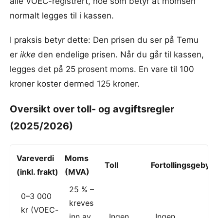
alle VOEC-registrert, noe som betyr at momsen
normalt legges til i kassen.
I praksis betyr dette: Den prisen du ser på Temu
er
ikke
den endelige prisen. Når du går til kassen,
legges det på 25 prosent moms. En vare til 100
kroner koster dermed 125 kroner.
Oversikt over toll- og avgiftsregler
(2025/2026)
Vareverdi
Moms
Toll
Fortollingsgebyr
(inkl. frakt)
(MVA)
25 % –
0–3 000
kreves
kr (VOEC-
inn av
Ingen
Ingen