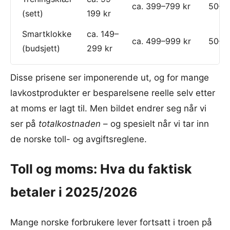
ca. 399–799 kr
50–7
(sett)
199 kr
Smartklokke
ca. 149–
ca. 499–999 kr
50–7
(budsjett)
299 kr
Disse prisene ser imponerende ut, og for mange
lavkostprodukter er besparelsene reelle selv etter
at moms er lagt til. Men bildet endrer seg når vi
ser på
totalkostnaden
– og spesielt når vi tar inn
de norske toll- og avgiftsreglene.
Toll og moms: Hva du faktisk
betaler i 2025/2026
Mange norske forbrukere lever fortsatt i troen på