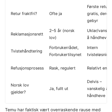
Første retur
Retur fraktfri?
Ofte ja
gratis, derett
gebyr
2–5 år (norsk
Uklar/vanske
Reklamasjonsrett
lov)
å håndheve
Forbrukerrådet,
Intern
Tvistehåndtering
Forbrukertilsynet
tvisteløsning
Refusjonsprosess
Rask, regulert
Relativt enke
Delvis –
Norsk lov
Ja, fullt ut
vanskelig å
gjelder?
håndheve
Temu har faktisk vært overraskende rause med