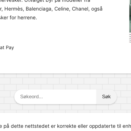
nervesker. Utvalget byr på modeller fra
r, Hermès, Balenciaga, Celine, Chanel, også
sker for herrene.
at Pay
Søkeord:
 på dette nettstedet er korrekte eller oppdaterte til en