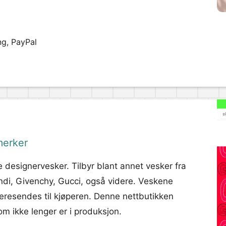
ng, PayPal
merker
te designervesker. Tilbyr blant annet vesker fra
di, Givenchy, Gucci, også videre. Veskene
ideresendes til kjøperen. Denne nettbutikken
m ikke lenger er i produksjon.