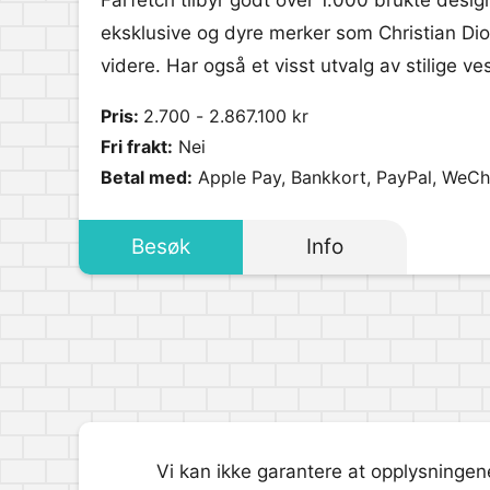
Farfetch tilbyr godt over 1.000 brukte desig
eksklusive og dyre merker som Christian Dio
videre. Har også et visst utvalg av stilige ve
Pris:
2.700 - 2.867.100 kr
Fri frakt:
Nei
Betal med:
Apple Pay, Bankkort, PayPal, WeCh
Besøk
Info
Vi kan ikke garantere at opplysningene