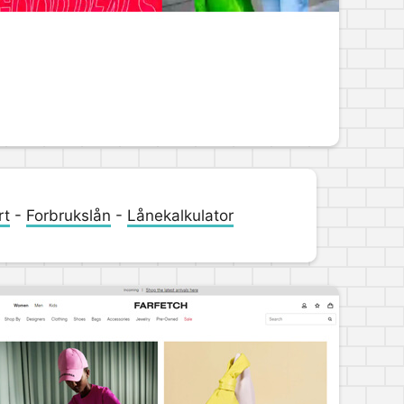
rt
-
Forbrukslån
-
Lånekalkulator