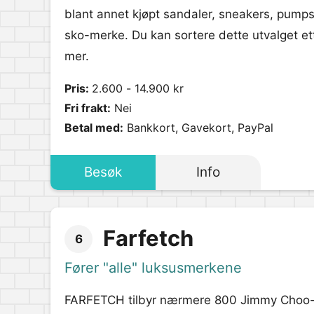
blant annet kjøpt sandaler, sneakers, pumps
sko-merke. Du kan sortere dette utvalget ett
mer.
Pris:
2.600 - 14.900 kr
Fri frakt:
Nei
Betal med:
Bankkort, Gavekort, PayPal
Besøk
Info
Farfetch
6
Fører "alle" luksusmerkene
FARFETCH tilbyr nærmere 800 Jimmy Choo-s