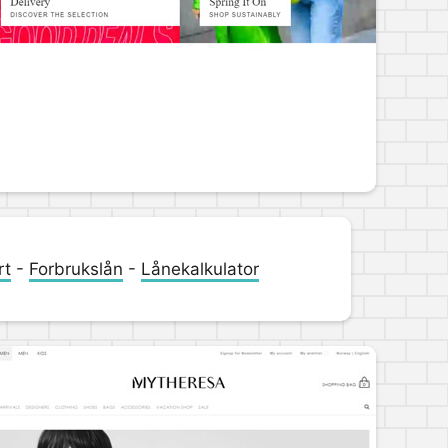
rt
-
Forbrukslån
-
Lånekalkulator