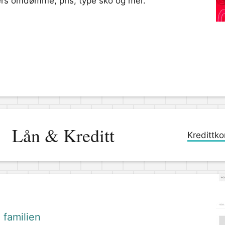
gers omdømme, pris, type sko og mer.
Lån & Kreditt
Kredittko
 familien