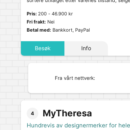
sortere utvalget etter varenes tilstand, sel
Pris:
200 - 46.900 kr
Fri frakt:
Nei
Betal med:
Bankkort, PayPal
Besøk
Info
Fra vårt nettverk:
MyTheresa
4
Hundrevis av designermerker for hele