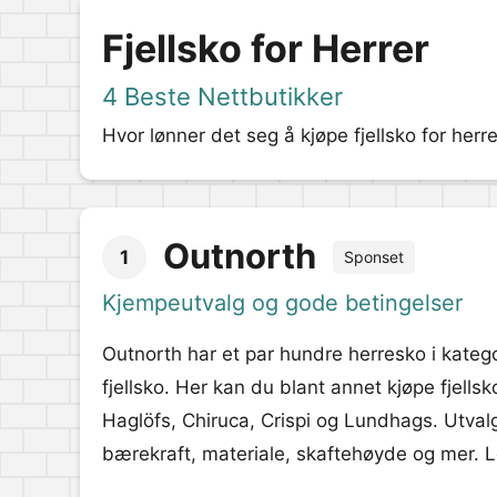
Fjellsko for Herrer
4 Beste Nettbutikker
Hvor lønner det seg å kjøpe fjellsko for herre
Outnorth
1
Sponset
Kjempeutvalg og gode betingelser
Outnorth har et par hundre herresko i kateg
fjellsko. Her kan du blant annet kjøpe fjells
Haglöfs, Chiruca, Crispi og Lundhags. Utvalge
bærekraft, materiale, skaftehøyde og mer. Leg