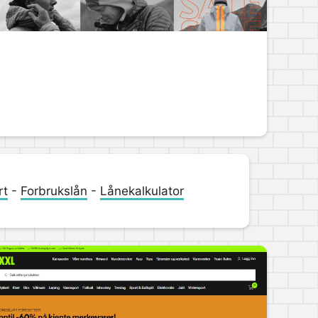
rt
-
Forbrukslån
-
Lånekalkulator