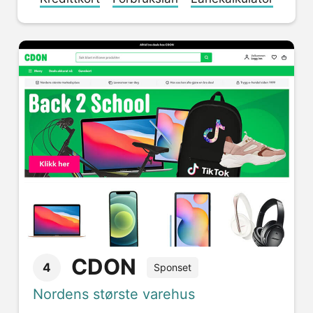
CDON
4
Sponset
Nordens største varehus