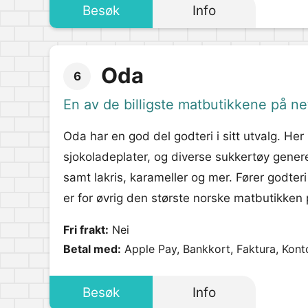
Besøk
Info
Oda
6
En av de billigste matbutikkene på ne
Oda har en god del godteri i sitt utvalg. Her
sjokoladeplater, og diverse sukkertøy generelt
samt lakris, karameller og mer. Fører godter
er for øvrig den største norske matbutikken på
Fri frakt:
Nei
Betal med:
Apple Pay, Bankkort, Faktura, Kont
Besøk
Info