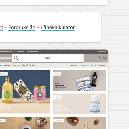
rt
-
Forbrukslån
-
Lånekalkulator