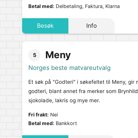
Betal med:
Delbetaling, Faktura, Klarna
Besøk
Info
Meny
5
Norges beste matvareutvalg
Et søk på "Godteri" i søkefeltet til Meny, gi
godteri, blant annet fra merker som Brynhil
sjokolade, lakris og mye mer.
Fri frakt:
Nei
Betal med:
Bankkort