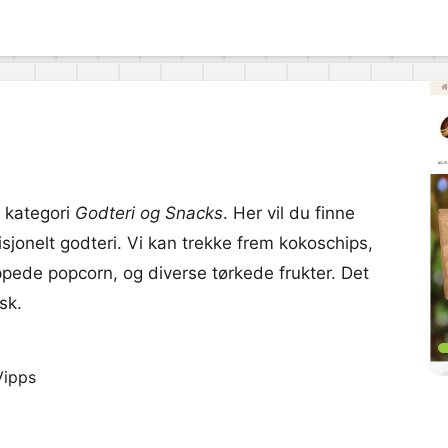
in kategori
Godteri og Snacks
. Her vil du finne
disjonelt godteri. Vi kan trekke frem kokoschips,
ede popcorn, og diverse tørkede frukter. Det
sk.
Vipps