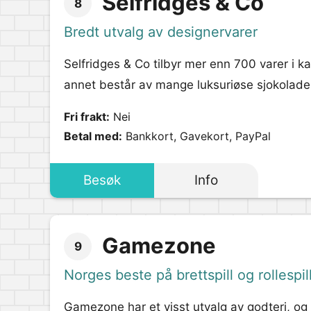
Selfridges & Co
8
Bredt utvalg av designervarer
Selfridges & Co tilbyr mer enn 700 varer i k
annet består av mange luksuriøse sjokolader i
Fri frakt:
Nei
Betal med:
Bankkort, Gavekort, PayPal
Besøk
Info
Gamezone
9
Norges beste på brettspill og rollespil
Gamezone har et visst utvalg av godteri, og