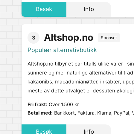
Besøk
Info
Altshop.no
3
Sponset
Populær alternativbutikk
Altshop.no tilbyr et par titalls ulike varer i s
sunnere og mer naturlige alternativer til tra
kakaonibs, macadamianøtter, inkabær, upopp
meste av dette utvalget er dessuten økologi
Fri frakt:
Over 1.500 kr
Betal med:
Bankkort, Faktura, Klarna, PayPal, 
Besøk
Info