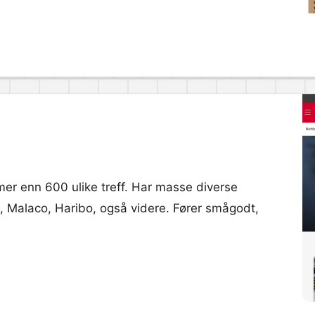
r mer enn 600 ulike treff. Har masse diverse
d, Malaco, Haribo, også videre. Fører smågodt,