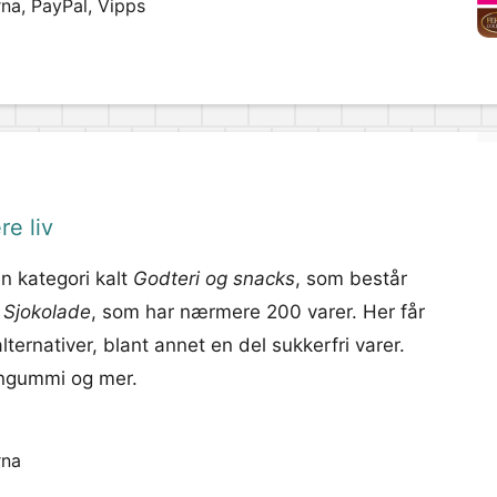
rna, PayPal, Vipps
re liv
n kategori kalt
Godteri og snacks
, som består
n
Sjokolade
, som har nærmere 200 varer. Her får
ternativer, blant annet en del sukkerfri varer.
 vingummi og mer.
rna