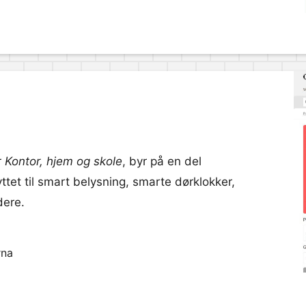
r
Kontor, hjem og skole
, byr på en del
tet til smart belysning, smarte dørklokker,
dere.
rna