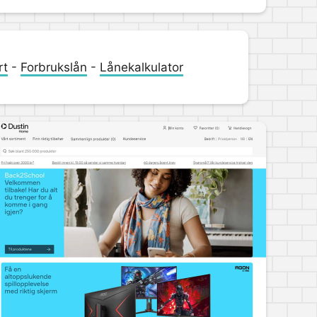
rt
-
Forbrukslån
-
Lånekalkulator