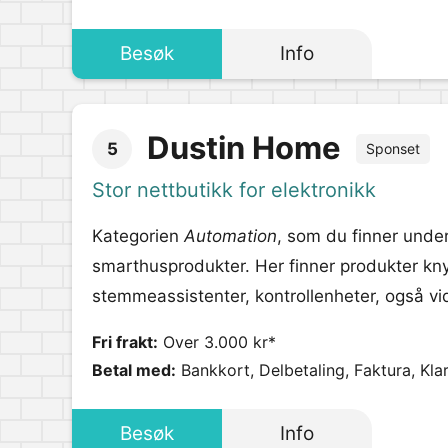
Besøk
Info
Dustin Home
5
Sponset
Stor nettbutikk for elektronikk
Kategorien
Automation
, som du finner unde
smarthusprodukter. Her finner produkter knyt
stemmeassistenter, kontrollenheter, også vi
Fri frakt:
Over 3.000 kr*
Betal med:
Bankkort, Delbetaling, Faktura, Kla
Besøk
Info