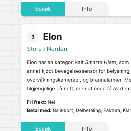
Besøk
Info
Elon
3
Store i Norden
Elon har en kategori kalt
Smarte Hjem
, som 
annet kjøpt bevegelsessensor for belysning
overvåkningskameraer, og brannalarmer. Mer
tilgjengelige på nett, men at noen få av dem
Fri frakt:
Nei
Betal med:
Bankkort, Delbetaling, Faktura, Kla
Besøk
Info