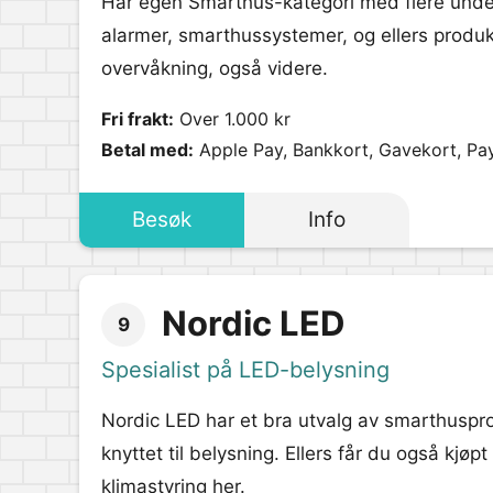
Har egen Smarthus-kategori med flere under
alarmer, smarthussystemer, og ellers produkte
overvåkning, også videre.
Fri frakt:
Over 1.000 kr
Betal med:
Apple Pay, Bankkort, Gavekort, Pa
Besøk
Info
Nordic LED
9
Spesialist på LED-belysning
Nordic LED har et bra utvalg av smarthuspr
knyttet til belysning. Ellers får du også kjø
klimastyring her.