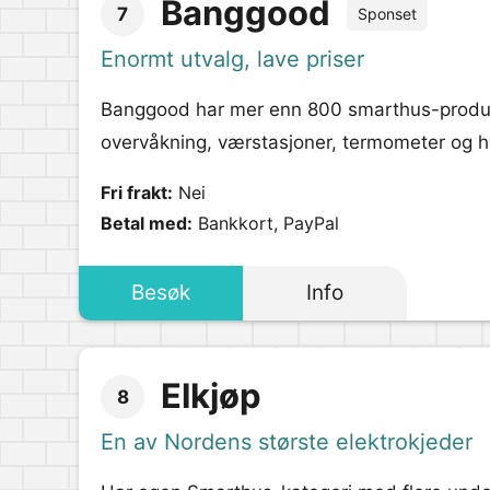
Banggood
7
Sponset
Enormt utvalg, lave priser
Banggood har mer enn 800 smarthus-produkter
overvåkning, værstasjoner, termometer og 
Fri frakt:
Nei
Betal med:
Bankkort, PayPal
Besøk
Info
Elkjøp
8
En av Nordens største elektrokjeder