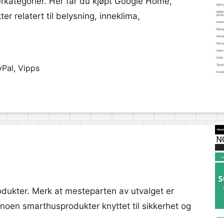
kategorier. Her får du kjøpt Google Home,
r relatert til belysning, inneklima,
yPal, Vipps
odukter. Merk at mesteparten av utvalget er
pt noen smarthusprodukter knyttet til sikkerhet og