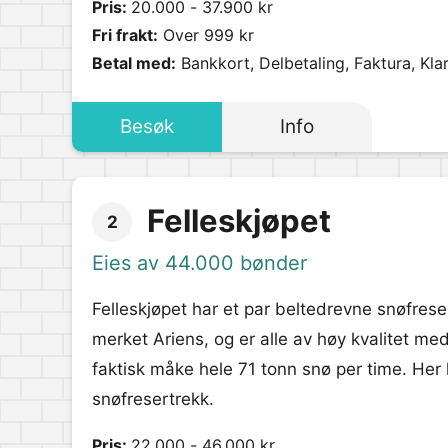
Pris:
20.000 - 37.900 kr
Fri frakt:
Over 999 kr
Betal med:
Bankkort, Delbetaling, Faktura, Kla
Besøk
Info
Felleskjøpet
2
Eies av 44.000 bønder
Felleskjøpet har et par beltedrevne snøfrese
merket Ariens, og er alle av høy kvalitet m
faktisk måke hele 71 tonn snø per time. Her
snøfresertrekk.
Pris:
22.000 - 46.000 kr