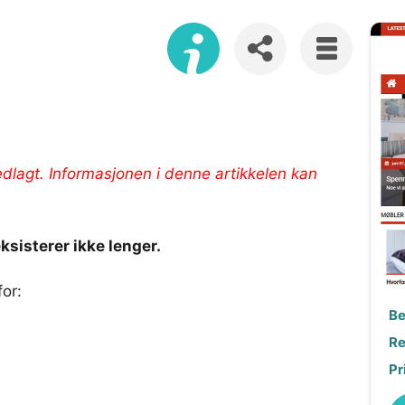
edlagt. Informasjonen i denne artikkelen kan
eksisterer ikke lenger.
or:
Be
Re
Pr