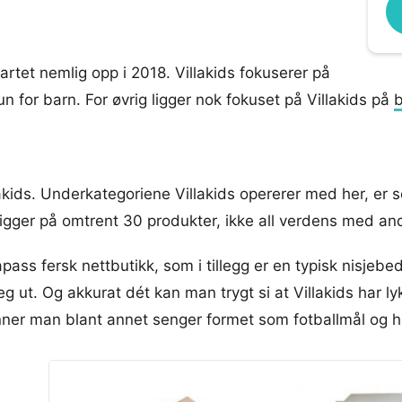
startet nemlig opp i 2018. Villakids fokuserer på
n for barn. For øvrig ligger nok fokuset på Villakids på
lakids. Underkategoriene Villakids opererer med her, e
igger på omtrent 30 produkter, ikke all verdens med an
ss fersk nettbutikk, som i tillegg er en typisk nisjebed
eg ut. Og akkurat dét kan man trygt si at Villakids har 
ner man blant annet senger formet som fotballmål og hu