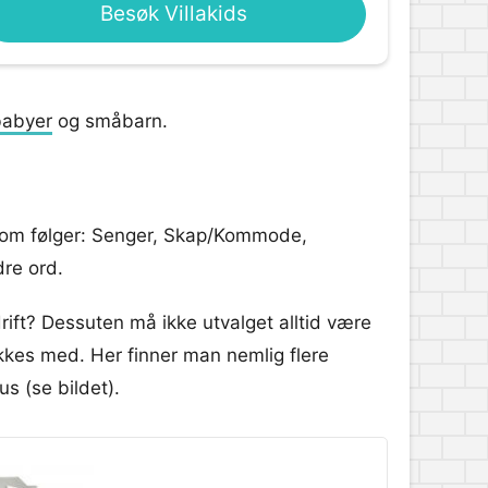
Besøk Villakids
babyer
og småbarn.
r som følger: Senger, Skap/Kommode,
dre ord.
rift? Dessuten må ikke utvalget alltid være
lykkes med. Her finner man nemlig flere
s (se bildet).