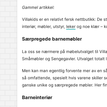
Gammel artikkel:
Villakids er en relativt fersk nettbutikk: De 
interiør, møbler, utstyr,
leker
og noe klær – ku
Særpregede barnemøbler
La oss se nærmere på møbelutvalget til Vil
Småmøbler og Sengegavler. Utvalget totalt l
Men kan man egentlig forvente mer av en såpa
så omfattende, spesielt hvis varene skiller s
ganske unike og særpregede møbler. Her fin
Barneinteriør