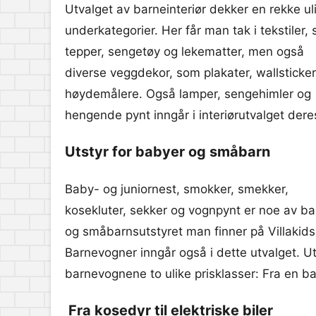
Utvalget av barneinteriør dekker en rekke ul
underkategorier. Her får man tak i tekstiler,
tepper, sengetøy og lekematter, men også
diverse veggdekor, som plakater, wallsticke
høydemålere. Også lamper, sengehimler og
hengende pynt inngår i interiørutvalget dere
Utstyr for babyer og småbarn
Baby- og juniornest, smokker, smekker,
kosekluter, sekker og vognpynt er noe av b
og småbarnsutstyret man finner på Villakids
Barnevogner inngår også i dette utvalget. Ut
barnevognene to ulike prisklasser: Fra en barn
Fra kosedyr til elektriske biler