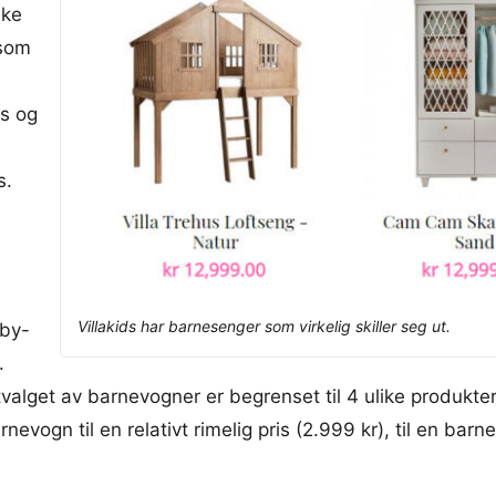
ike
 som
rs og
s.
Villakids har barnesenger som virkelig skiller seg ut.
aby-
.
valget av barnevogner er begrenset til 4 ulike produkter
evogn til en relativt rimelig pris (2.999 kr), til en barn