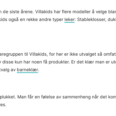
n de siste årene. Villakids har flere modeller å velge bl
llakids også en rekke andre typer
leker
: Stableklosser, duk
regruppen til Villakids, for her er ikke utvalget så omfa
 disse kun har noen få produkter. Er det klær man er ut
tvalg av
barneklær
.
e utplukket. Man får en følelse av sammenheng når det kom
res.