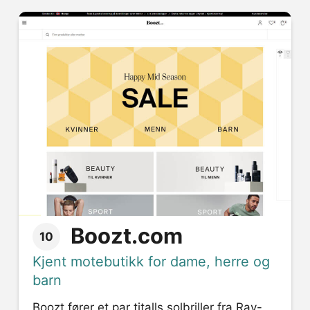
Boozt.com
10
Kjent motebutikk for dame, herre og
barn
Boozt fører et par titalls solbriller fra Ray-