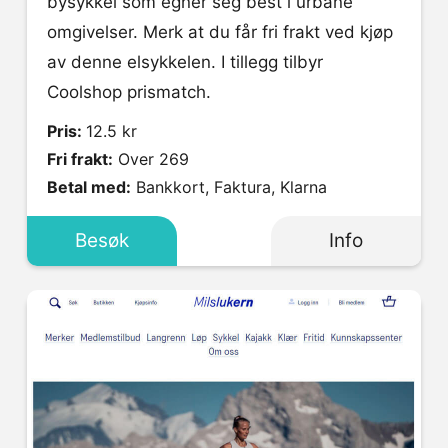
bysykkel som egner seg best i urbane
omgivelser. Merk at du får fri frakt ved kjøp
av denne elsykkelen. I tillegg tilbyr
Coolshop prismatch.
Pris:
12.5 kr
Fri frakt:
Over 269
Betal med:
Bankkort, Faktura, Klarna
Besøk
Info