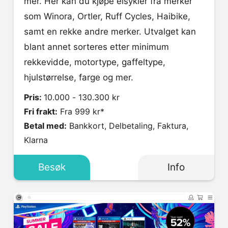
mer. Her kan du kjøpe elsykler fra merker
som Winora, Ortler, Ruff Cycles, Haibike,
samt en rekke andre merker. Utvalget kan
blant annet sorteres etter minimum
rekkevidde, motortype, gaffeltype,
hjulstørrelse, farge og mer.
Pris:
10.000 - 130.300 kr
Fri frakt:
Fra 999 kr*
Betal med:
Bankkort, Delbetaling, Faktura,
Klarna
Besøk
Info