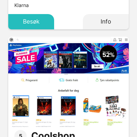
Klarna
Besøk
Info
Coolshop
5