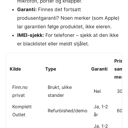
mikrofon, porter og knapper.
Garanti:
Finnes det fortsatt
produsentgaranti? Noen merker (som Apple)
lar garantien følge produktet, ikke eieren.
IMEI-sjekk:
For telefoner – sjekk at den ikke
er blacklistet eller meldt stjålet.
Pris
Kilde
Type
Garanti
samme
med n
Finn.no
Brukt, ulike
Nei
30-6
privat
stander
Komplett
Ja, 1-2
Refurbished/demo
60-8
Outlet
år
Ja, 1-2