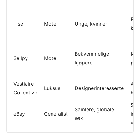
Enk
Tise
Mote
Unge, kvinner
kjø
Bekvemmelige
Kure
Sellpy
Mote
kjøpere
pro
Vestiaire
Aute
Luksus
Designerinteresserte
Collective
høy 
Sto
Samlere, globale
eBay
Generalist
inte
søk
utv