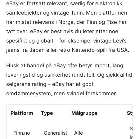
eBay er fortsatt relevant, særlig for elektronikk,
samleobjekter og vintage-funn. Men plattformen
har mistet relevans i Norge, der Finn og Tise har
tatt over. eBay er best hvis du leter etter noe
spesifikt og globalt – for eksempel vintage Levi’s-
jeans fra Japan eller retro Nintendo-spill fra USA.
Husk at handel på eBay ofte betyr import, lang
leveringstid og usikkerhet rundt toll. Og sjekk alltid
selgerens rating – eBay har et godt
omdømmesystem, men svindel forekommer.
Plattform
Type
Målgruppe
Styr
Stor
Finn.no
Generalist
Alle
lok