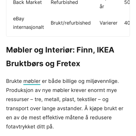
Back Market
Refurbished
50-7
år
eBay
Brukt/refurbished
Varierer
40-7
internasjonalt
Møbler og Interiør: Finn, IKEA
Bruktbørs og Fretex
Brukte
møbler
er både billige og miljøvennlige.
Produksjon av nye møbler krever enormt mye
ressurser – tre, metall, plast, tekstiler – og
transport over lange avstander. Å kjøpe brukt er
en av de mest effektive måtene å redusere
fotavtrykket ditt på.