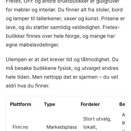
Fretex, UFF og andre bruktbutikker er gullgruver
for møbler og interiør. Du finner alt fra stoler, bord
og lamper til tallerkener, vaser og kunst. Prisene er
lave, og du støtter samtidig veldedighet. Fretex-
butikker finnes over hele Norge, og mange har
egne møbelavdelinger.
Ulempen er at det krever tid og tålmodighet. Du
må besøke butikkene fysisk, og utvalget endres
hele tiden. Men nettopp det er sjarmen – du vet
aldri hva du finner.
Plattform
Type
Fordeler
Best
Alt 
Stort utvalg,
IKE
Finn.no
Markedsplass
lokalt,