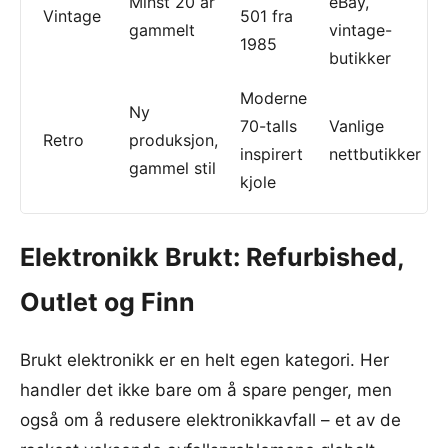
Minst 20 år
eBay,
Vintage
501 fra
gammelt
vintage-
1985
butikker
Moderne
Ny
70-talls
Vanlige
Retro
produksjon,
inspirert
nettbutikker
gammel stil
kjole
Elektronikk Brukt: Refurbished,
Outlet og Finn
Brukt elektronikk er en helt egen kategori. Her
handler det ikke bare om å spare penger, men
også om å redusere elektronikkavfall – et av de