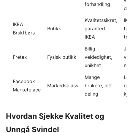
vint
forhandling
des
Kvalitetssikret,
IKE
IKEA
Butikk
garantert
fans
Bruktbørs
IKEA
try
Billig,
Jeg
Fretex
Fysisk butikk
veldedighet,
vint
unikhet
nost
Mange
Loka
Facebook
Markedsplass
brukere, lett
ras
Marketplace
deling
kjø
Hvordan Sjekke Kvalitet og
Unngå Svindel