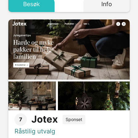
Besøk
Info
Jotex
7
Sponset
Råstilig utvalg