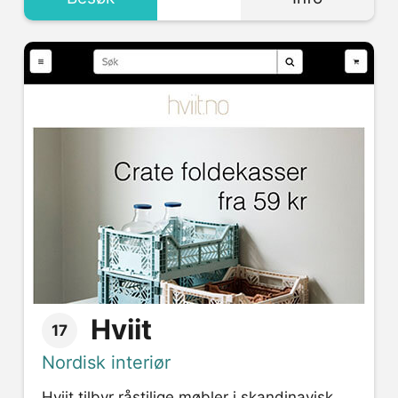
Hviit
17
Nordisk interiør
Hviit tilbyr råstilige møbler i skandinavisk