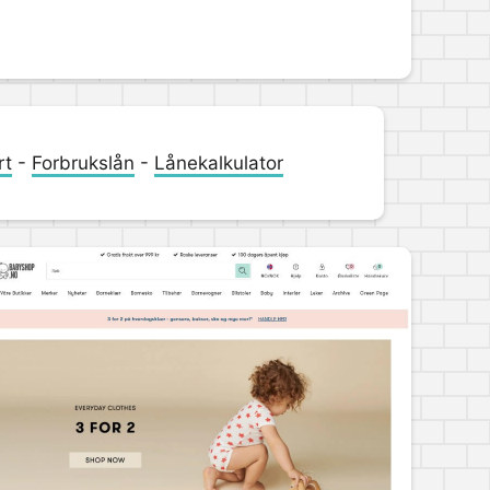
rt
-
Forbrukslån
-
Lånekalkulator