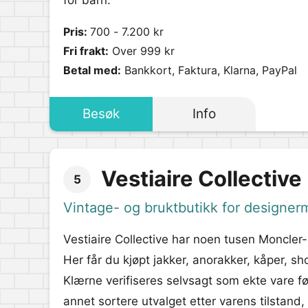
for barn.
Pris:
700 - 7.200 kr
Fri frakt:
Over 999 kr
Betal med:
Bankkort, Faktura, Klarna, PayPal
Besøk
Info
Vestiaire Collective
5
Vintage- og bruktbutikk for designer
Vestiaire Collective har noen tusen Moncler
Her får du kjøpt jakker, anorakker, kåper, s
Klærne verifiseres selvsagt som ekte vare fø
annet sortere utvalget etter varens tilstan