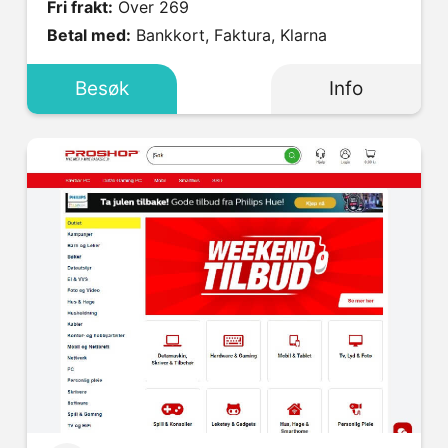
Fri frakt:
Over 269
Betal med:
Bankkort, Faktura, Klarna
Besøk
Info