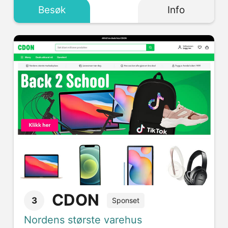
Besøk
Info
CDON
3
Sponset
Nordens største varehus