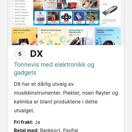
DX
5
Tonnevis med elektronikk og
gadgets
DX har et dårlig utvalg av
musikkinstrumenter. Plekter, noen fløyter og
kalimba er blant produktene i dette
utvalget.
Fri frakt:
Ja
Betal med:
Bankkort, PayPal