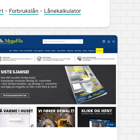
rt
-
Forbrukslån
-
Lånekalkulator