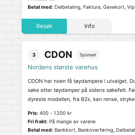
Betal med:
Delbetaling, Faktura, Gavekort, Vi
Besøk
Info
CDON
3
Sponset
Nordens største varehus
CDON har noen få tøydampere i utvalget. Du
søke etter
tøydamper
på sidens søkefelt. Før
dyreste modellen, fra B2x, kan rense, stryk
Pris:
400 - 1.200 kr
Fri frakt:
På mange av varene
Betal med:
Bankkort, Bankoverføring, Delbetali