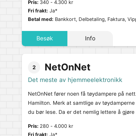
Pris:
340 - 4.300 kr
Fri frakt:
Ja*
Betal med:
Bankkort, Delbetaling, Faktura, Vip
Besøk
Info
NetOnNet
2
Det meste av hjemmeelektronikk
NetOnNet fører noen få tøydampere på nett.
Hamilton. Merk at samtlige av tøydamperne 
du bør lese. Da er det nemlig lettere å gjøre
Pris:
280 - 4.000 kr
Fri frakt:
Ja*