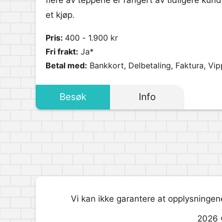
flere av teppene er rangert av tidligere kunde
et kjøp.
Pris:
400 - 1.900 kr
Fri frakt:
Ja*
Betal med:
Bankkort, Delbetaling, Faktura, Vip
Besøk
Info
Vi kan ikke garantere at opplysningene
2026