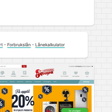
rt
-
Forbrukslån
-
Lånekalkulator