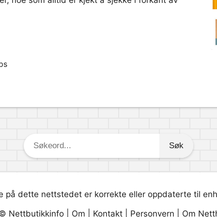
r, noe som alltid er kjekt å sjekke i forkant av
ps
Søkeord:
 på dette nettstedet er korrekte eller oppdaterte til en
 ©
Nettbutikkinfo
|
Om
|
Kontakt
|
Personvern
|
Om Nett