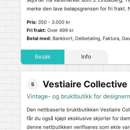
skjorter fra varemerker som J. Lindeberg,
merke den lave beløpsgrensen for fri frakt. N
Pris:
350 - 3.000 kr
Fri frakt:
Over 499 kr
Betal med:
Bankkort, Delbetaling, Faktura, Ga
Besøk
Info
Vestiaire Collective
5
Vintage- og bruktbutikk for designer
Den nettbaserte bruktbutikken Vestiaire Coll
får du også kjøpt eksklusive skjorter for dam
denne nettbutikken verifiseres som ekte vare