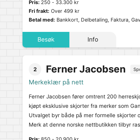
Pris:
250 - 33.300 kr
Fri frakt:
Over 499 kr
Betal med:
Bankkort, Delbetaling, Faktura, Gav
Besøk
Info
Ferner Jacobsen
2
Sp
Merkeklær på nett
Ferner Jacobsen fører omtrent 200 herreskjo
kjøpt eksklusive skjorter fra merker som Gan
Utvalget byr både på mer formelle skjorter 
Merk at denne norske nettbutikken tilbyr rask
Pris:
850 - 20.900 kr