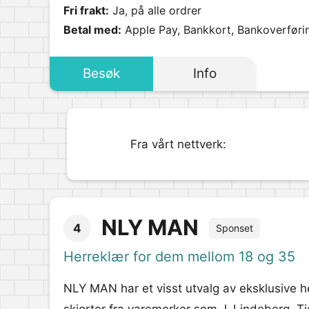
Fri frakt:
Ja, på alle ordrer
Betal med:
Apple Pay, Bankkort, Bankoverføri
Besøk
Info
Fra vårt nettverk:
NLY MAN
4
Sponset
Herreklær for dem mellom 18 og 35
NLY MAN har et visst utvalg av eksklusive he