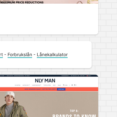
rt
-
Forbrukslån
-
Lånekalkulator