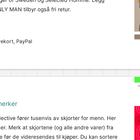
 Tiger of Sweden og Selected Homme. Legg
LY MAN tilbyr også fri retur.
vekort, PayPal
merker
ective fører tusenvis av skjorter for menn. Her
er. Merk at skjortene (og alle andre varer) fra
 før de videresendes til kjøper. Du kan sortere