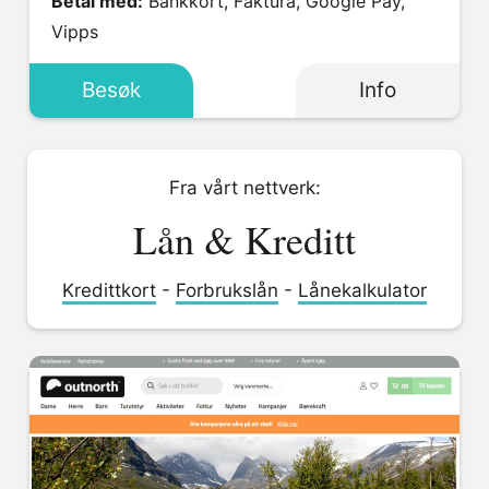
Betal med:
Bankkort, Faktura, Google Pay,
Vipps
Besøk
Info
Fra vårt nettverk:
Lån & Kreditt
Kredittkort
-
Forbrukslån
-
Lånekalkulator