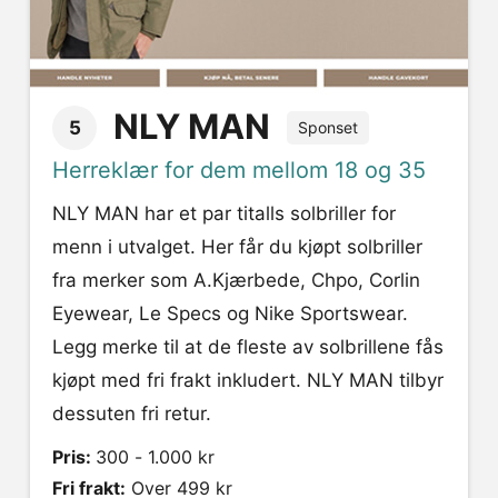
NLY MAN
5
Sponset
Herreklær for dem mellom 18 og 35
NLY MAN har et par titalls solbriller for
menn i utvalget. Her får du kjøpt solbriller
fra merker som A.Kjærbede, Chpo, Corlin
Eyewear, Le Specs og Nike Sportswear.
Legg merke til at de fleste av solbrillene fås
kjøpt med fri frakt inkludert. NLY MAN tilbyr
dessuten fri retur.
Pris:
300 - 1.000 kr
Fri frakt:
Over 499 kr