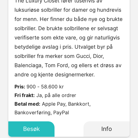
The Luxury Closet fører tusenvis av
luksuriøse solbriller for damer og hundrevis
for menn. Her finner du både nye og brukte
solbriller. De brukte solbrillene er selvsagt
verifiserte som ekte vare, og gir naturligvis
betydelige avslag i pris. Utvalget byr på
solbriller fra merker som Gucci, Dior,
Balenciaga, Tom Ford, og ellers et drøss av
andre og kjente designermerker.
Pris:
900 - 58.600 kr
Fri frakt:
Ja, på alle ordrer
Betal med:
Apple Pay, Bankkort,
Bankoverføring, PayPal
Besøk
Info