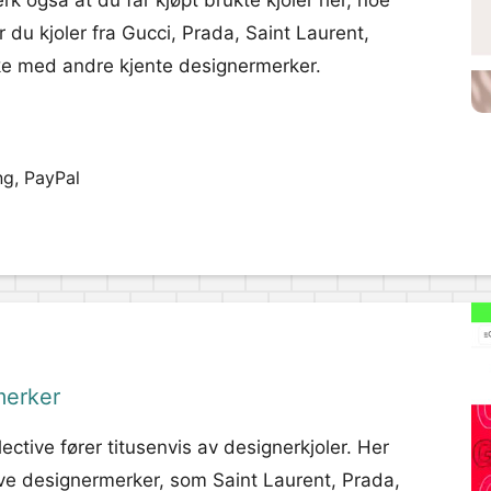
rk også at du får kjøpt brukte kjoler her, noe
 du kjoler fra Gucci, Prada, Saint Laurent,
kke med andre kjente designermerker.
ng, PayPal
merker
ctive fører titusenvis av designerkjoler. Her
sive designermerker, som Saint Laurent, Prada,