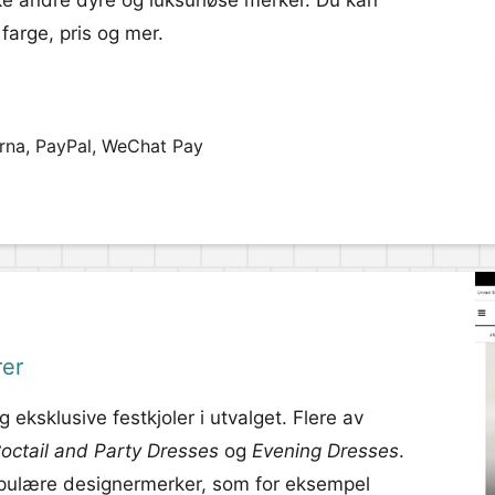
kke andre dyre og luksuriøse merker. Du kan
 farge, pris og mer.
arna, PayPal, WeChat Pay
rer
eksklusive festkjoler i utvalget. Flere av
octail and Party Dresses
og
Evening Dresses
.
 populære designermerker, som for eksempel