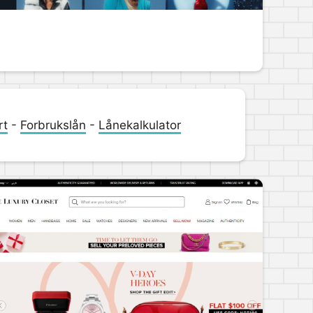
rt
-
Forbrukslån
-
Lånekalkulator