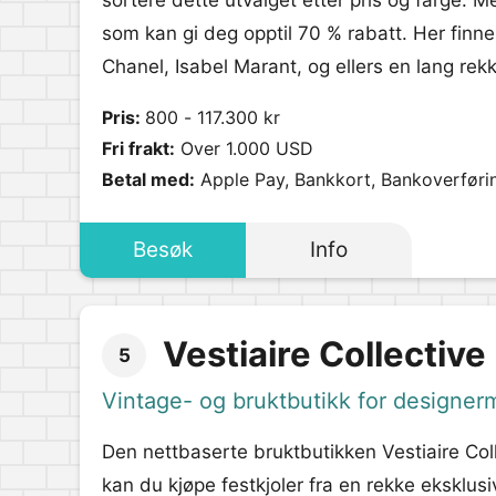
sortere dette utvalget etter pris og farge. Me
som kan gi deg opptil 70 % rabatt. Her finner
Chanel, Isabel Marant, og ellers en lang re
Pris:
800 - 117.300 kr
Fri frakt:
Over 1.000 USD
Betal med:
Apple Pay, Bankkort, Bankoverføri
Besøk
Info
Vestiaire Collective
5
Vintage- og bruktbutikk for designer
Den nettbaserte bruktbutikken Vestiaire Colle
kan du kjøpe festkjoler fra en rekke eksklu