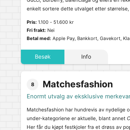
Gucci, Burberry, Balenciaga og ellers en re
enkelt sortere dette utvalget etter størrelse,
Pris:
1.100 - 51.600 kr
Fri frakt:
Nei
Betal med:
Apple Pay, Bankkort, Gavekort, Kl
Besøk
Info
Matchesfashion
8
Enormt utvalg av eksklusive merkeva
Matchesfashion har hundrevis av nydelige og 
under-kategoriene er aktuelle, blant annet
C
Her får du kjøpt festkjoler fra et drøss av