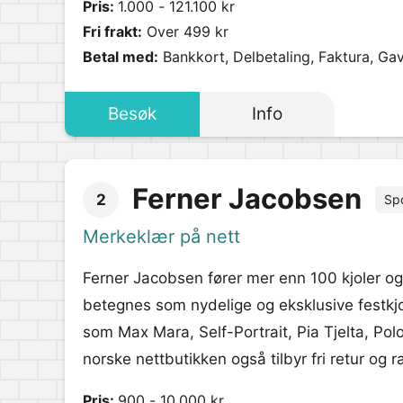
Pris:
1.000 - 121.100 kr
Fri frakt:
Over 499 kr
Betal med:
Bankkort, Delbetaling, Faktura, Gav
Besøk
Info
Ferner Jacobsen
2
Sp
Merkeklær på nett
Ferner Jacobsen fører mer enn 100 kjoler og
betegnes som nydelige og eksklusive festkjol
som Max Mara, Self-Portrait, Pia Tjelta, Po
norske nettbutikken også tilbyr fri retur og r
Pris:
900 - 10.000 kr