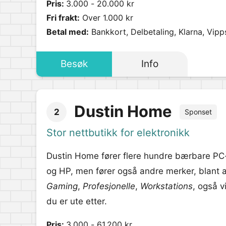
Pris:
3.000 - 20.000 kr
Fri frakt:
Over 1.000 kr
Betal med:
Bankkort, Delbetaling, Klarna, Vipp
Besøk
Info
Dustin Home
2
Sponset
Stor nettbutikk for elektronikk
Dustin Home fører flere hundre bærbare PC-er
og HP, men fører også andre merker, blant a
Gaming
,
Profesjonelle
,
Workstations
, også v
du er ute etter.
Pris:
3.000 - 61.200 kr