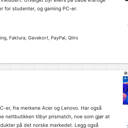
nkludert. Utvalget byr ellers på både kraftige
r for studenter, og gaming PC-er.
ng, Faktura, Gavekort, PayPal, Qliro
C-er, fra merkene Acer og Lenovo. Har også
 nettbutikken tilbyr prismatch, noe som gjør at
rodukter på det norske markedet. Legg også