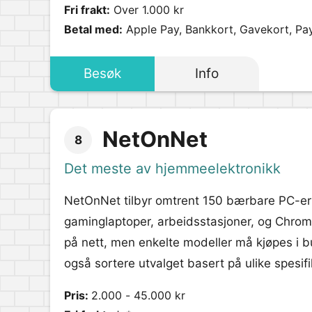
Fri frakt:
Over 1.000 kr
Betal med:
Apple Pay, Bankkort, Gavekort, Pa
Besøk
Info
NetOnNet
8
Det meste av hjemmeelektronikk
NetOnNet tilbyr omtrent 150 bærbare PC-er p
gaminglaptoper, arbeidsstasjoner, og Chrom
på nett, men enkelte modeller må kjøpes i bu
også sortere utvalget basert på ulike spesif
Pris:
2.000 - 45.000 kr