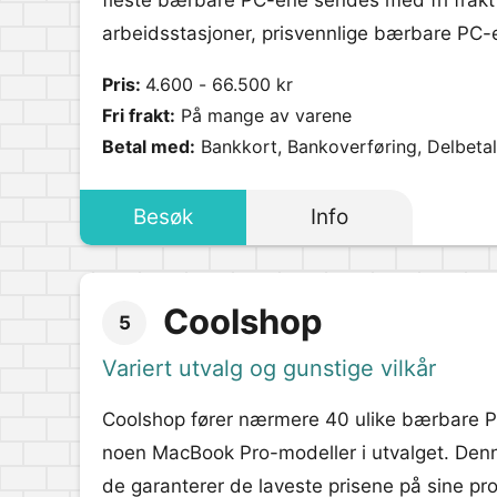
fleste bærbare PC-ene sendes med fri frakt i
arbeidsstasjoner, prisvennlige bærbare PC-e
Pris:
4.600 - 66.500 kr
Fri frakt:
På mange av varene
Betal med:
Bankkort, Bankoverføring, Delbetali
Besøk
Info
Coolshop
5
Variert utvalg og gunstige vilkår
Coolshop fører nærmere 40 ulike bærbare P
noen MacBook Pro-modeller i utvalget. Denne
de garanterer de laveste prisene på sine p