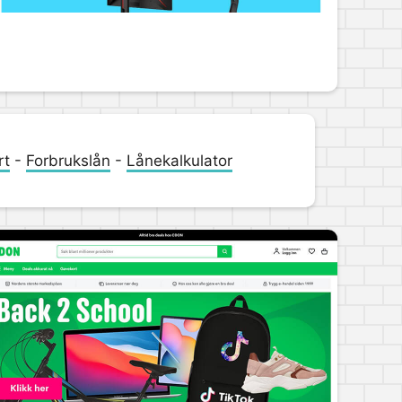
rt
-
Forbrukslån
-
Lånekalkulator