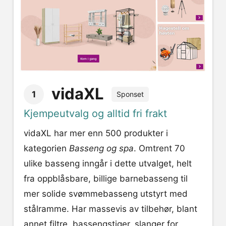
vidaXL
1
Sponset
Kjempeutvalg og alltid fri frakt
vidaXL har mer enn 500 produkter i
kategorien
Basseng og spa
. Omtrent 70
ulike basseng inngår i dette utvalget, helt
fra oppblåsbare, billige barnebasseng til
mer solide svømmebasseng utstyrt med
stålramme. Har massevis av tilbehør, blant
annet filtre, bassengstiger, slanger for