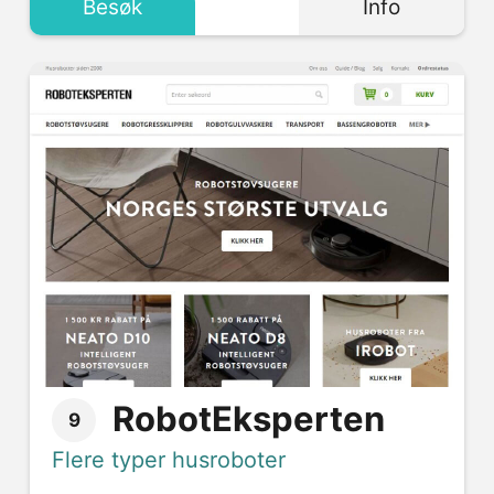
Besøk
Info
RobotEksperten
9
Flere typer husroboter