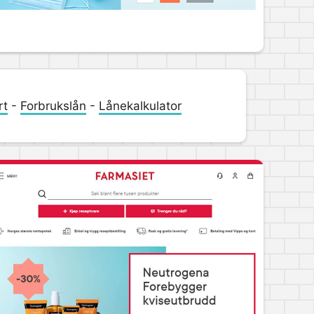
rt
-
Forbrukslån
-
Lånekalkulator