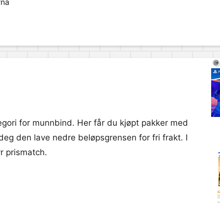
rna
tegori for munnbind. Her får du kjøpt pakker med
deg den lave nedre beløpsgrensen for fri frakt. I
yr prismatch.