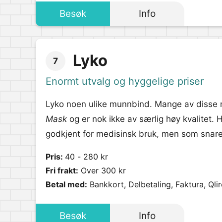
Besøk
Info
Lyko
7
Enormt utvalg og hyggelige priser
Lyko noen ulike munnbind. Mange av diss
Mask
og er nok ikke av særlig høy kvalitet. 
godkjent for medisinsk bruk, men som snarer
Pris:
40 - 280 kr
Fri frakt:
Over 300 kr
Betal med:
Bankkort, Delbetaling, Faktura, Qli
Besøk
Info