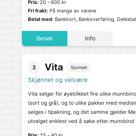
Pris:
20 - 600 kr
Fri frakt:
På mange av varene
Betal med:
Bankkort, Bankoverføring, Delbetali
Besøk
Info
Vita
2
Sponset
Skjønnet og velvære
Vita selger for øyeblikket fire ulike munnbi
(sort og grå), og to ulike pakker med medi
selges i tipakning, og det samme gjelder M
utvalget enklest ved å søke etter
munnbind
Pris:
25 - 40 kr