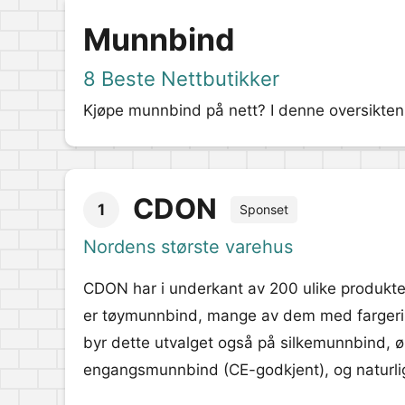
Munnbind
8 Beste Nettbutikker
Kjøpe munnbind på nett? I denne oversikten k
CDON
1
Sponset
Nordens største varehus
CDON har i underkant av 200 ulike produkter
er tøymunnbind, mange av dem med fargerike
byr dette utvalget også på silkemunnbind, ø
engangsmunnbind (CE-godkjent), og naturligv