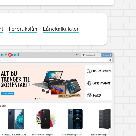
rt
-
Forbrukslån
-
Lånekalkulator