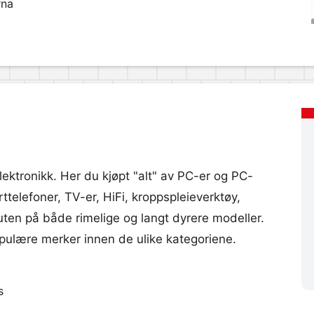
rna
lektronikk. Her du kjøpt "alt" av PC-er og PC-
telefoner, TV-er, HiFi, kroppspleieverktøy,
uten på både rimelige og langt dyrere modeller.
ulære merker innen de ulike kategoriene.
s