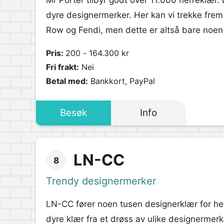
Mr Porter tilbyr godt over 11.000 herreklær.
dyre designermerker. Her kan vi trekke frem
Row og Fendi, men dette er altså bare noen 
Pris:
200 - 164.300 kr
Fri frakt:
Nei
Betal med:
Bankkort, PayPal
Besøk
Info
LN-CC
8
Trendy designermerker
LN-CC fører noen tusen designerklær for her
dyre klær fra et drøss av ulike designermer