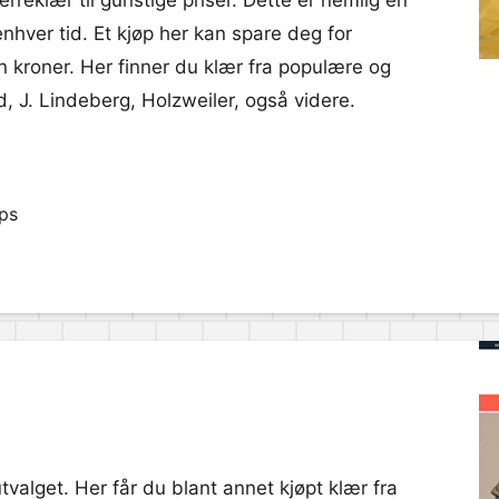
herreklær til gunstige priser. Dette er nemlig en
 enhver tid. Et kjøp her kan spare deg for
sen kroner. Her finner du klær fra populære og
 J. Lindeberg, Holzweiler, også videre.
pps
valget. Her får du blant annet kjøpt klær fra