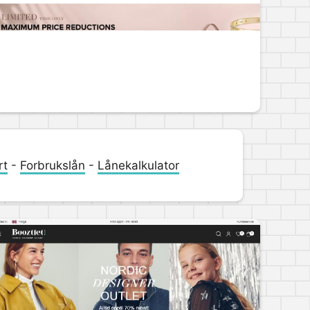
rt
-
Forbrukslån
-
Lånekalkulator