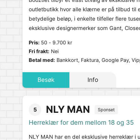
Booztlet tilbyr et visst utvalg av eksklusive 
outletbutikk hvor alle klærne er på tilbud til
betydelige beløp, i enkelte tilfeller flere tu
eksklusive designermerker som Gant, Closed,
Pris:
50 - 9.700 kr
Fri frakt:
Nei
Betal med:
Bankkort, Faktura, Google Pay, Vi
Besøk
Info
NLY MAN
5
Sponset
Herreklær for dem mellom 18 og 35
NLY MAN har en del eksklusive herreklær i ut