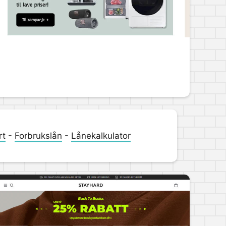
rt
-
Forbrukslån
-
Lånekalkulator