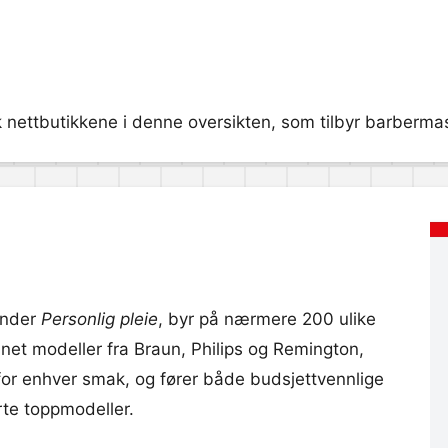
 nettbutikkene i denne oversikten, som tilbyr barbermaski
under
Personlig pleie
, byr på nærmere 200 ulike
nnet modeller fra Braun, Philips og Remington,
for enhver smak, og fører både budsjettvennlige
rte toppmodeller.