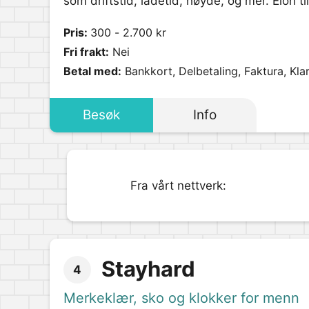
som driftstid, ladetid, høyde, og mer. Elon 
Pris:
300 - 2.700 kr
Fri frakt:
Nei
Betal med:
Bankkort, Delbetaling, Faktura, Kla
Besøk
Info
Fra vårt nettverk:
Stayhard
4
Merkeklær, sko og klokker for menn