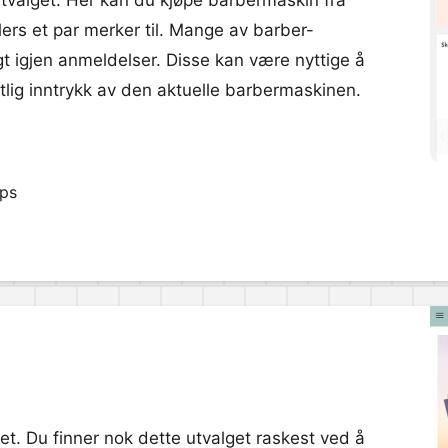
utvalget. Her kan du kjøpe barbermaskin fra
ers et par merker til. Mange av barber-
t igjen anmeldelser. Disse kan være nyttige å
lhetlig inntrykk av den aktuelle barbermaskinen.
pps
get. Du finner nok dette utvalget raskest ved å