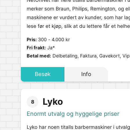
NetOnNet har flere titalls barbermaskiner i 
merker som Braun, Philips, Remington, og ell
maskinene er vurdert av kunder, som har lag
lese før et kjøp, slik at du lettere får et he
Pris:
300 - 4.000 kr
Fri frakt:
Ja*
Betal med:
Delbetaling, Faktura, Gavekort, Vi
Besøk
Info
Lyko
8
Enormt utvalg og hyggelige priser
Lyko har noen titalls barbermaskiner i utval