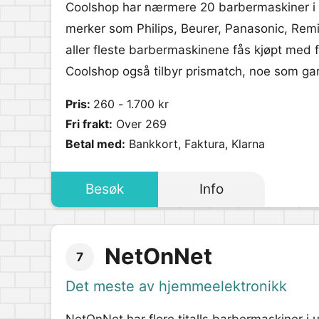
Coolshop har nærmere 20 barbermaskiner i si
merker som Philips, Beurer, Panasonic, Remi
aller fleste barbermaskinene fås kjøpt med fr
Coolshop også tilbyr prismatch, noe som gar
Pris:
260 - 1.700 kr
Fri frakt:
Over 269
Betal med:
Bankkort, Faktura, Klarna
Besøk
Info
NetOnNet
7
Det meste av hjemmeelektronikk