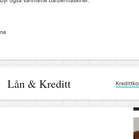
tilbyr også vanntette barbermaskiner.
rna
Lån & Kreditt
Kredittko