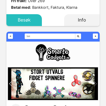
Fri frakt:
Over 269
Betal med:
Bankkort, Faktura, Klarna
Besøk
Info