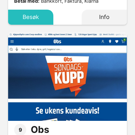
Betal med:
Bankkort, Faktura, Klarna
Besøk
Info
Obs
9