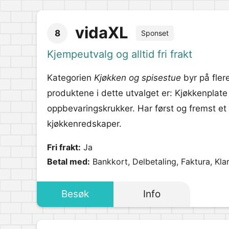
vidaXL
8
Sponset
Kjempeutvalg og alltid fri frakt
Kategorien
Kjøkken og spisestue
byr på fler
produktene i dette utvalget er: Kjøkkenplat
oppbevaringskrukker. Har først og fremst et
kjøkkenredskaper.
Fri frakt:
Ja
Betal med:
Bankkort, Delbetaling, Faktura, Kla
Besøk
Info