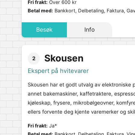
Fri frakt:
Over 600 kr
Betal med:
Bankkort, Delbetaling, Faktura, Ga
Besøk
Info
Skousen
2
Ekspert på hvitevarer
Skousen har et godt utvalg av elektroniske
annet bakemaskiner, kaffetraktere, espress
kjøleskap, frysere, mikrobølgeovner, komfyre
ellers forvente deg kjente varemerker og ski
Fri frakt:
Ja*
Betal med:
Bankkort, Delbetaling, Faktura, Vip