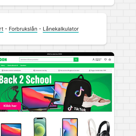
rt
-
Forbrukslån
-
Lånekalkulator