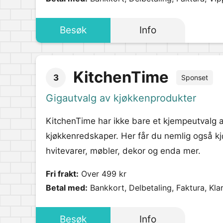
Besøk
Info
KitchenTime
3
Sponset
Gigautvalg av kjøkkenprodukter
KitchenTime har ikke bare et kjempeutvalg 
kjøkkenredskaper. Her får du nemlig også kj
hvitevarer, møbler, dekor og enda mer.
Fri frakt:
Over 499 kr
Betal med:
Bankkort, Delbetaling, Faktura, Kla
Besøk
Info