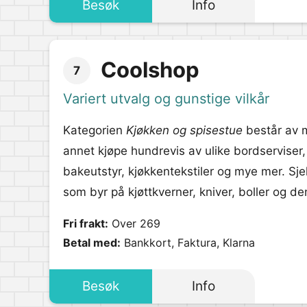
Besøk
Info
Coolshop
7
Variert utvalg og gunstige vilkår
Kategorien
Kjøkken og spisestue
består av m
annet kjøpe hundrevis av ulike bordserviser
bakeutstyr, kjøkkentekstiler og mye mer. Sj
som byr på kjøttkverner, kniver, boller og de
Fri frakt:
Over 269
Betal med:
Bankkort, Faktura, Klarna
Besøk
Info