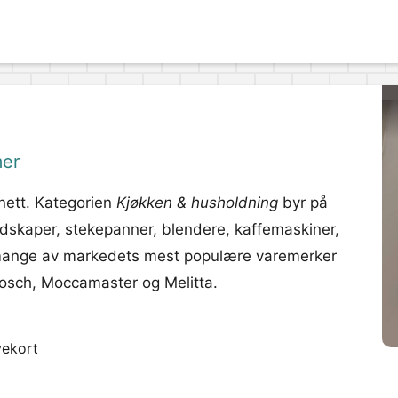
mer
 nett. Kategorien
Kjøkken & husholdning
byr på
edskaper, stekepanner, blendere, kaffemaskiner,
a mange av markedets mest populære varemerker
osch, Moccamaster og Melitta.
vekort