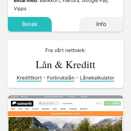
Betal med:
Bankkort, Faktura, Google Pay,
Vipps
Besøk
Info
Fra vårt nettverk:
Lån & Kreditt
Kredittkort
-
Forbrukslån
-
Lånekalkulator