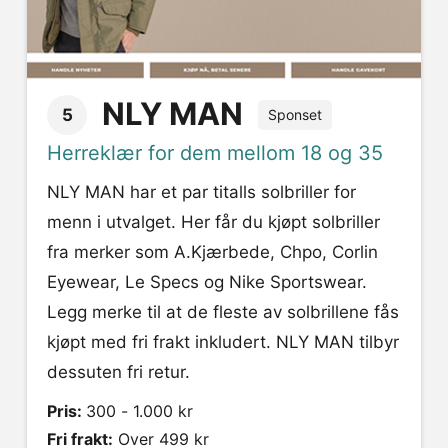
NLY MAN
5
Sponset
Herreklær for dem mellom 18 og 35
NLY MAN har et par titalls solbriller for
menn i utvalget. Her får du kjøpt solbriller
fra merker som A.Kjærbede, Chpo, Corlin
Eyewear, Le Specs og Nike Sportswear.
Legg merke til at de fleste av solbrillene fås
kjøpt med fri frakt inkludert. NLY MAN tilbyr
dessuten fri retur.
Pris:
300 - 1.000 kr
Fri frakt:
Over 499 kr