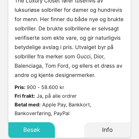
The Luxury Closet fører tusenvis av
luksuriøse solbriller for damer og hundrevis
for menn. Her finner du både nye og brukte
solbriller. De brukte solbrillene er selvsagt
verifiserte som ekte vare, og gir naturligvis
betydelige avslag i pris. Utvalget byr på
solbriller fra merker som Gucci, Dior,
Balenciaga, Tom Ford, og ellers et drøss av
andre og kjente designermerker.
Pris:
900 - 58.600 kr
Fri frakt:
Ja, på alle ordrer
Betal med:
Apple Pay, Bankkort,
Bankoverføring, PayPal
Besøk
Info