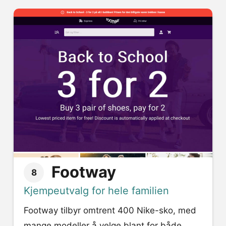
Footway
8
Kjempeutvalg for hele familien
Footway tilbyr omtrent 400 Nike-sko, med
mange modeller å velge blant for både