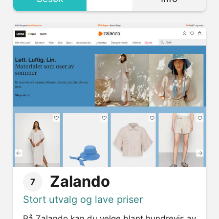
Zalando
7
Stort utvalg og lave priser
På Zalando kan du velge blant hundrevis av