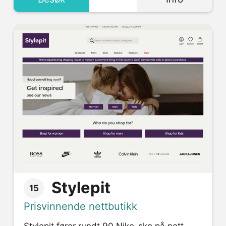
Stylepit
15
Prisvinnende nettbutikk
Stylepit fører rundt 90 Nike-sko på nett,