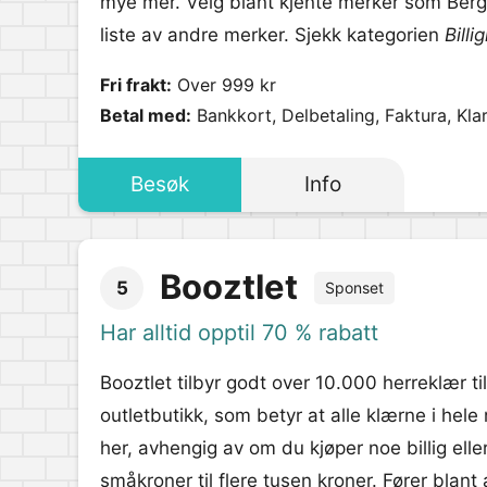
mye mer. Velg blant kjente merker som Berg
liste av andre merker. Sjekk kategorien
Billi
Fri frakt:
Over 999 kr
Betal med:
Bankkort, Delbetaling, Faktura, Kla
Besøk
Info
Booztlet
5
Sponset
Har alltid opptil 70 % rabatt
Booztlet tilbyr godt over 10.000 herreklær ti
outletbutikk, som betyr at alle klærne i hele 
her, avhengig av om du kjøper noe billig elle
småkroner til flere tusen kroner. Fører blan