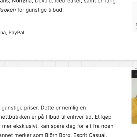
ans, Norrøna, Devold, Icebreaker, samt en lang
gkroken
for gunstige tilbud.
rna, PayPal
l gunstige priser. Dette er nemlig en
nettbutikken er på tilbud til enhver tid. Et kjøp
r mer eksklusivt, kan spare deg for alt fra noen
t annet merker som Björn Borg, Esprit Casual,