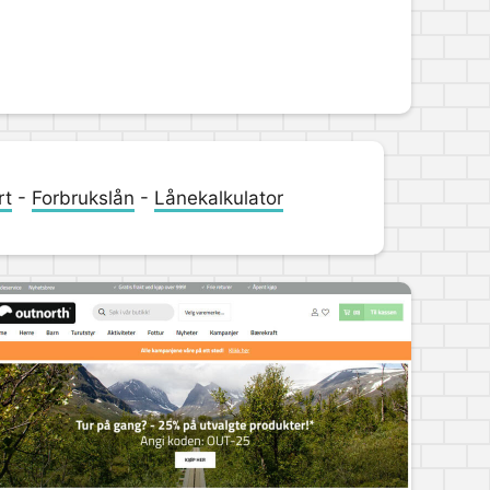
rt
-
Forbrukslån
-
Lånekalkulator