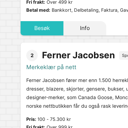
Fri frakt:
Over 499 kr
Betal med:
Bankkort, Delbetaling, Faktura, Ga
Besøk
Info
Ferner Jacobsen
2
Sp
Merkeklær på nett
Ferner Jacobsen fører mer enn 1.500 herrekl
dresser, blazere, skjorter, gensere, bukser,
designer-merker, som Canada Goose, Moncle
norske nettbutikken får du også rask levering
Pris:
100 - 75.300 kr
Fri frakt:
Over 999 kr