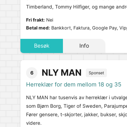
Timberland, Tommy Hilfiger, og mange andr
Fri frakt:
Nei
Betal med:
Bankkort, Faktura, Google Pay, Vi
Besøk
Info
NLY MAN
6
Sponset
Herreklær for dem mellom 18 og 35
NLY MAN har tusenvis av herreklær i utvalget
som Bjørn Borg, Tiger of Sweden, Parajumper
Fører gensere, t-skjorter, jakker, bukser, skj
videre.