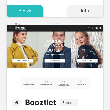
Besøk
Info
Booztlet
6
Sponset